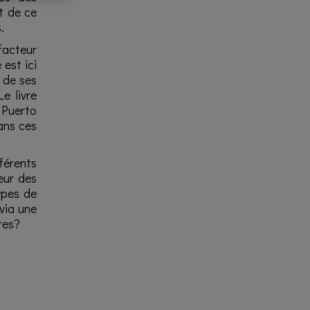
it de ce
.
 facteur
 est ici
e de ses
e livre
 Puerto
ans ces
férents
eur des
types de
via une
res?