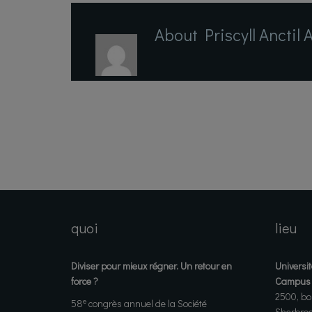
About Priscyll Anctil 
quoi
lieu
Diviser pour mieux régner. Un retour en
Universi
force ?
Campus p
2500, bou
e
58
congrès annuel de la Société
Sherbroo