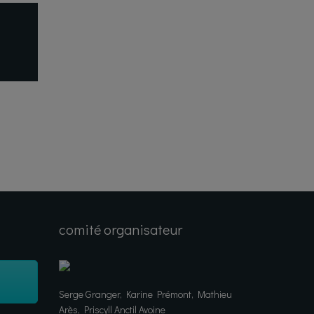
comité organisateur
Serge Granger, Karine Prémont, Mathieu
Arès, Priscyll Anctil Avoine