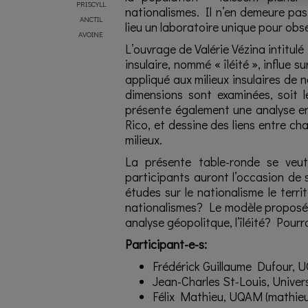
PRISCYLL
nationalismes. Il n’en demeure pas 
ANCTIL
lieu un laboratoire unique pour obse
AVOINE
L’ouvrage de Valérie Vézina intitulé
insulaire, nommé « îléité », influe s
appliqué aux milieux insulaires de 
dimensions sont examinées, soit le
présente également une analyse e
Rico, et dessine des liens entre c
milieux.
La présente table-ronde se veu
participants auront l’occasion de 
études sur le nationalisme le terri
nationalismes? Le modèle proposé p
analyse géopolitque, l’îléité? Pourr
Participant-e-s:
Frédérick Guillaume Dufour, 
Jean-Charles St-Louis, Univer
Félix Mathieu, UQAM (
mathieu