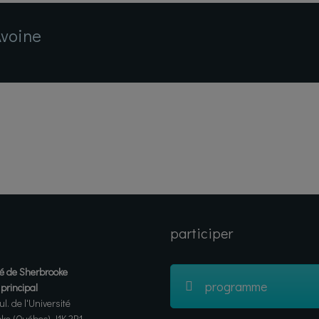
Avoine
participer
té de Sherbrooke
programme
rincipal
l. de l'Université
ke (Québec) J1K 2R1