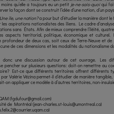
moins qu’elle a toujours eu un petit
je-ne-sais-quoi
qui fa
rver la façon dont se construit l’idée d’une nation, d’un pays
Une île, une nation?
a pour but d’étudier la manière dont le
ur les aspirations nationalistes des îliens. Le cadre d’analyse
nations sans États. Afin de mieux comprendre l’îléité, quatr
s aspects territorial, politique, économique et culturel. L
n profondeur de deux cas, soit ceux de Terre-Neuve et de
hacune de ces dimensions et les modalités du nationalisme d
t donc une discussion autour de cet ouvrage. Les dif
se pencher sur plusieurs questions: doit-on remettre au co
toire? Est-ce que différents territoires offrent différents 
ar Valérie Vézina permet-il d’étudier de manière tangible, 
ait-on appliquer ce modèle à d’autres territoires, non-insulai
UQAM (
fgdufour@gmail.com
)
sité de Montréal (
jean-charles.st-louis@umontreal.ca
)
.felix.2@courrier.uqam.ca
)