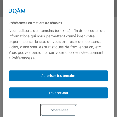
Préférences en matière de témoins
Nous utilisons des témoins (cookies) afin de collecter des
informations qui nous permettent d’améliorer votre
expérience sur le site, de vous proposer des contenus
vidéo, d’analyser les statistiques de fréquentation, etc.
Vous pouvez personnaliser votre choix en sélectionnant
« Préférences ».
Politique et Sociétés
est une revue générale de science
politique dont l’objectif est de diffuser la réflexion et la
recherche de langue française provenant tant du Québec
que de l’étranger.
Autoriser les témoins
Site de la revue:
https://www.revuepolitiquesocietes.org
Page Érudit:
https://www.erudit.org/fr/revues/ps/
Abonnement
Tout refuser
Présentation de la revue
Faire la recension d’un ouvrage
Soumettre un article
Préférences
Proposer un numéro thématique